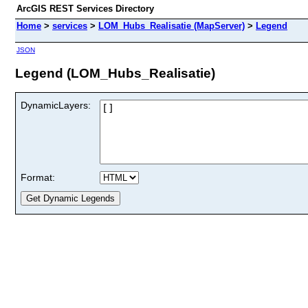
ArcGIS REST Services Directory
Home
>
services
>
LOM_Hubs_Realisatie (MapServer)
>
Legend
JSON
Legend (LOM_Hubs_Realisatie)
DynamicLayers:
Format: