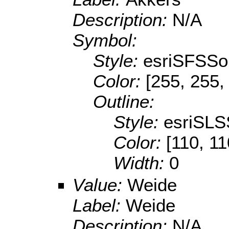
Description:
N/A
Symbol:
Style:
esriSFSSol
Color:
[255, 255,
Outline:
Style:
esriSLS
Color:
[110, 11
Width:
0
Value:
Weide
Label:
Weide
Description:
N/A