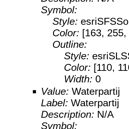
Symbol:
Style:
esriSFSSol
Color:
[163, 255,
Outline:
Style:
esriSLS
Color:
[110, 11
Width:
0
Value:
Waterpartij
Label:
Waterpartij
Description:
N/A
Symbol: