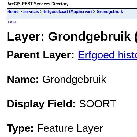
ArcGIS REST Services Directory
Home
>
services
>
Erfgoedkaart (MapServer)
>
Grondgebruik
JSON
Layer: Grondgebruik (
Parent Layer:
Erfgoed hist
Name:
Grondgebruik
Display Field:
SOORT
Type:
Feature Layer