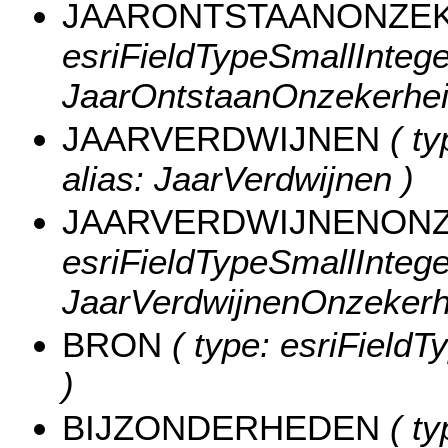
JAARONTSTAANONZE
esriFieldTypeSmallInteger
JaarOntstaanOnzekerhei
JAARVERDWIJNEN
( ty
alias: JaarVerdwijnen )
JAARVERDWIJNENON
esriFieldTypeSmallInteger
JaarVerdwijnenOnzekerh
BRON
( type: esriFieldTy
)
BIJZONDERHEDEN
( ty