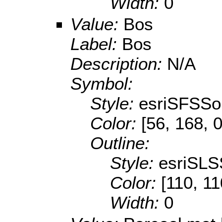
Width:
0
Value:
Bos
Label:
Bos
Description:
N/A
Symbol:
Style:
esriSFSSol
Color:
[56, 168, 0
Outline:
Style:
esriSLS
Color:
[110, 11
Width:
0