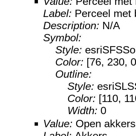
Value:
Perceel met
Label:
Perceel met
Description:
N/A
Symbol:
Style:
esriSFSSol
Color:
[76, 230, 0
Outline:
Style:
esriSLS
Color:
[110, 11
Width:
0
Value:
Open akkers
Label:
Akkers